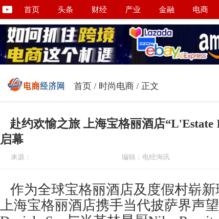
首页
头条
财经
产业
金融
电商
首页
/
时尚电商
/ 正文
赴约欢愉之旅 上海宝格丽酒店“L'Estate I
启幕
来源：
编辑：电经淘讯
作为全球宝格丽酒店及度假村崭新
上海宝格丽酒店携手当代披萨界声望卓