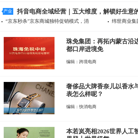
抖音电商全域经营｜五大维度，解锁好生意
产业
“京东秒杀”京东商城独特促销模式，消
纬世商业集
珠免集团：再拓内蒙古沿边
都口岸进境免
编辑：跨境电商
奢侈品大牌香奈儿以香水
表怎么样呢？
编辑：快消电商
本若岚亮相2026世界人