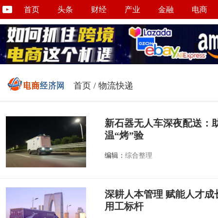
首页
头条
财经
产业
金融
电商
首页
/
物流快递
新石器无人车深夜配送：
温“烤”验
编辑：
综合整理
深耕人本管理 赋能人才成
用工标杆