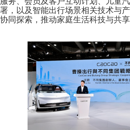
服务、会员及客户互动计划、儿童汽
署，以及智能出行场景相关技术与产
协同探索，推动家庭生活科技与共享