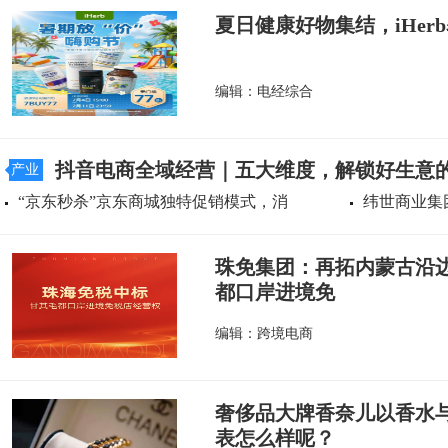
夏日健康好物集结，iHer
编辑：电经综合
抖音电商全域经营｜五大维度，解锁好生意
产业
“京东秒杀”京东商城独特促销模式，消
纬世商业集
珠免集团：再拓内蒙古沿边
都口岸进境免
编辑：跨境电商
奢侈品大牌香奈儿以香水
表怎么样呢？