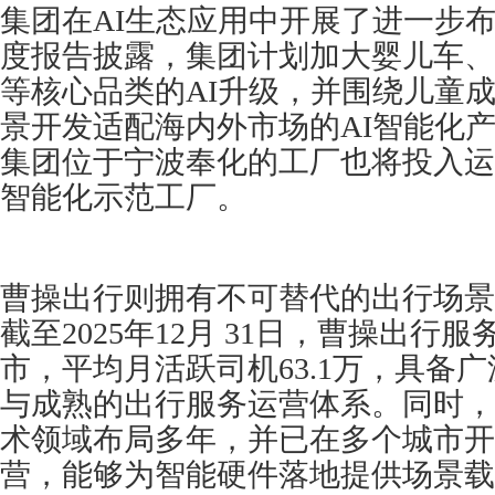
集团在AI生态应用中开展了进一步布
度报告披露，集团计划加大婴儿车、
等核心品类的AI升级，并围绕儿童成
景开发适配海内外市场的AI智能化
集团位于宁波奉化的工厂也将投入运
智能化示范工厂。
曹操出行则拥有不可替代的出行场景
截至2025年12月 31日，曹操出行服
市，平均月活跃司机63.1万，具备
与成熟的出行服务运营体系。同时，
术领域布局多年，并已在多个城市开展R
营，能够为智能硬件落地提供场景载