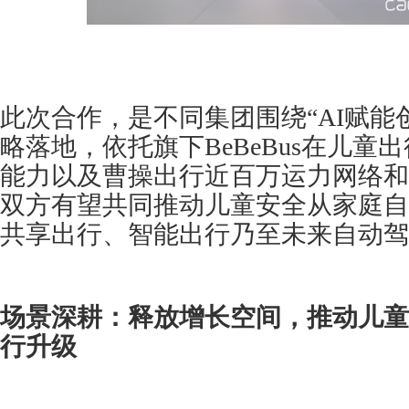
此次合作，是不同集团围绕“AI赋能
略落地，依托旗下BeBeBus在儿童
能力以及曹操出行近百万运力网络和R
双方有望共同推动儿童安全从家庭自
共享出行、智能出行乃至未来自动驾
场景深耕：释放增长空间，推动儿童
行升级