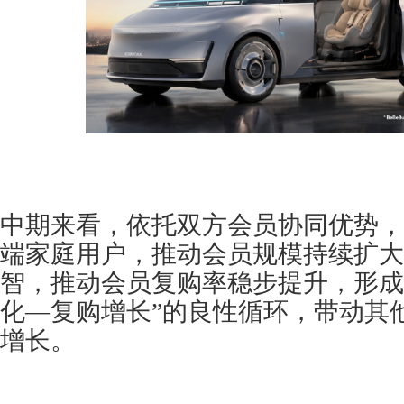
中期来看，依托双方会员协同优势，
端家庭用户，推动会员规模持续扩大
智，推动会员复购率稳步提升，形成
化—复购增长”的良性循环，带动其
增长。