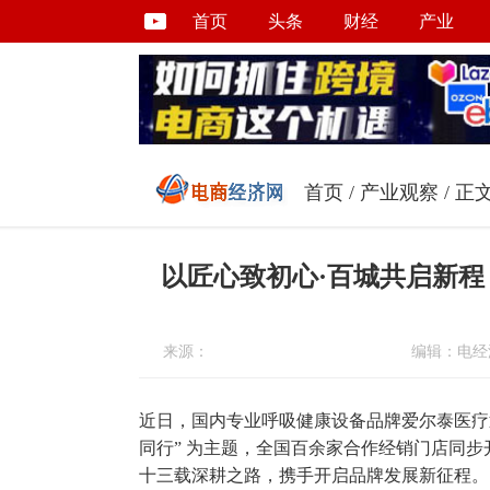
首页
头条
财经
产业
首页
/
产业观察
/ 正
以匠心致初心·百城共启新程
来源：
编辑：电经
近日，国内专业呼吸健康设备品牌爱尔泰医疗
同行” 为主题，全国百余家合作经销门店同
十三载深耕之路，携手开启品牌发展新征程。