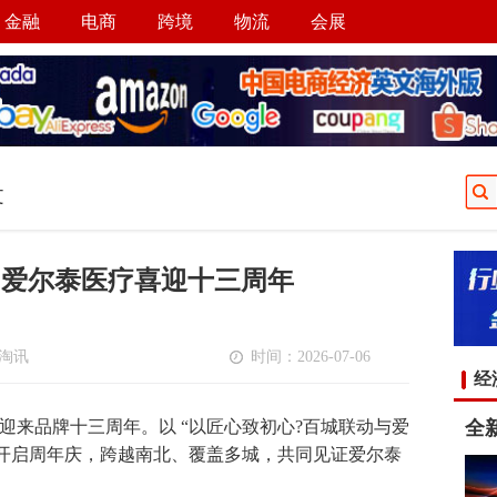
金融
电商
跨境
物流
会展
文
 爱尔泰医疗喜迎十三周年
淘讯
时间：2026-07-06
经
全新
迎来品牌十三周年。以 “以匠心致初心?百城联动与爱
步开启周年庆，跨越南北、覆盖多城，共同见证爱尔泰