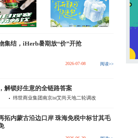
集结，iHerb暑期放“价”开抢
2026-07-08
阅读>>
，解锁好生意的全链路答案
纬世商业集团南京ist艾尚天地二轮调改
再拓内蒙古沿边口岸 珠海免税中标甘其毛
免