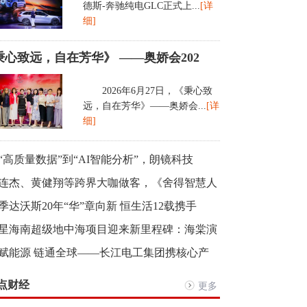
德斯-奔驰纯电GLC正式上...
[详
细]
秉心致远，自在芳华》 ——奥娇会202
2026年6月27日，《秉心致
远，自在芳华》——奥娇会...
[详
细]
“高质量数据”到“AI智能分析”，朗镜科技
连杰、黄健翔等跨界大咖做客，《舍得智慧人
季达沃斯20年“华”章向新 恒生活12载携手
星海南超级地中海项目迎来新里程碑：海棠演
赋能源 链通全球——长江电工集团携核心产
点财经
更多