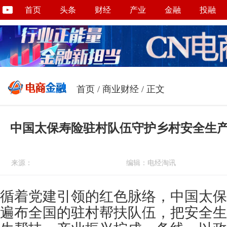
首页
头条
财经
产业
金融
投融
首页
/
商业财经
/ 正文
中国太保寿险驻村队伍守护乡村安全生
来源：
编辑：电经淘讯
循着党建引领的红色脉络，中国太保
遍布全国的驻村帮扶队伍，把安全生