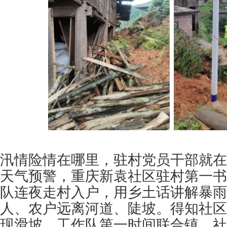
汛情险情在哪里，驻村党员干部就在
天气预警，重庆新袁社区驻村第一书
队连夜走村入户，用乡土话讲解暴雨
人、农户远离河道、陡坡。得知社区
现滑坡，工作队第一时间联合镇、社