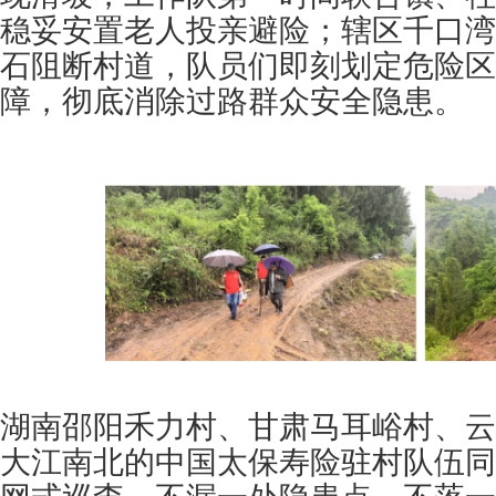
稳妥安置老人投亲避险；辖区千口湾
石阻断村道，队员们即刻划定危险区
障，彻底消除过路群众安全隐患。
湖南邵阳禾力村、甘肃马耳峪村、云
大江南北的中国太保寿险驻村队伍同