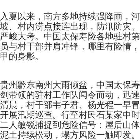
入夏以来，南方多地持续强降雨，河
坡、村内涝点接连出现，防汛防灾、
严峻大考。中国太保寿险各地驻村第
员与村干部并肩冲锋，哪里有险情，
甲的身影。
贵州黔东南州大雨倾盆，中国太保寿
剑带领的驻村工作队闻令而动，迅速
清晨，村干部韦子君、杨光程一早冒
开展汛期巡查。行至村民石某家中时
二人敏锐捕捉到危险信号：屋后山体
泥土持续松动，塌方风险一触即发。