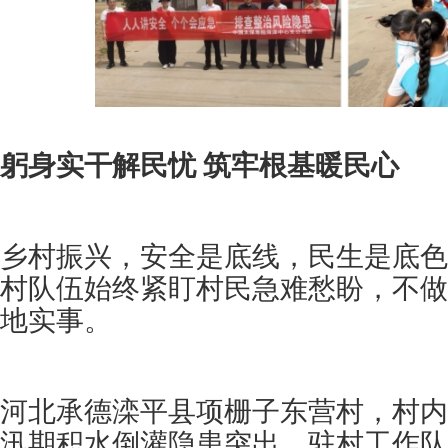
躬身实干解民忧 筑牢根基暖民心
乡村振兴，安全是底线，民生是底色
村队伍始终紧盯村民急难愁盼，不做
地实事。
河北承德滦平县项栅子东营村，村内
汛期积水倒灌隐患突出。驻村工作队