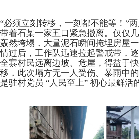
“必须立刻转移，一刻都不能等！”
带着石某一家五口紧急撤离。仅仅几
轰然垮塌，大量泥石瞬间掩埋房屋一
情过后，工作队迅速拉起警戒带，逐
全寨村民远离边坡、危屋，得益于快
移，此次塌方无一人受伤。暴雨中的
是驻村党员 “人民至上” 初心最鲜活