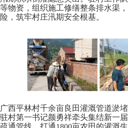
等物资，组织施工修缮整条排水渠，
险，筑牢村庄汛期安全根基。
广西平林村千余亩良田灌溉管道淤堵
驻村第一书记颜勇祥牵头集结新一届
疏通管线，打通1800亩农田的灌溉