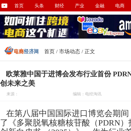
首页
头条
财经
产业
金融
电商
首页
/
市场动态
/ 正文
欧莱雅中国于进博会发布行业首份 PDRN
创未来之美
来源：
编辑：电经淘讯
在第八届中国国际进口博览会期间
了《多聚脱氧核糖核苷酸（PDRN