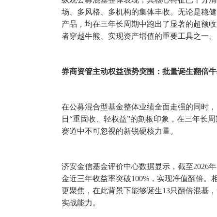
场、多风格、多机构的集体丰收。无论是稳健
产品，均在三年长周期中跑出了显著的超额收
者穿越牛熊、实现资产增值的重要工具之一。
券商资管主动权益强势突围：批量诞生翻倍牛
在公募混合型基金整体业绩全面走强的同时，
日“重固收、轻权益”的刻板印象，在三年长
赛道中不可忽视的新锐硬核力量。
济安金信基金评价中心数据显示，截至2026年
金近三年收益率突破100%，实现净值翻倍
更聚焦，在此背景下能够诞生13只翻倍混基
实战能力。