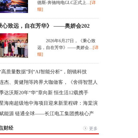
德斯-奔驰纯电GLC正式上...
[详
细]
秉心致远，自在芳华》 ——奥娇会202
2026年6月27日，《秉心致
远，自在芳华》——奥娇会...
[详
细]
“高质量数据”到“AI智能分析”，朗镜科技
连杰、黄健翔等跨界大咖做客，《舍得智慧人
季达沃斯20年“华”章向新 恒生活12载携手
星海南超级地中海项目迎来新里程碑：海棠演
赋能源 链通全球——长江电工集团携核心产
点财经
更多