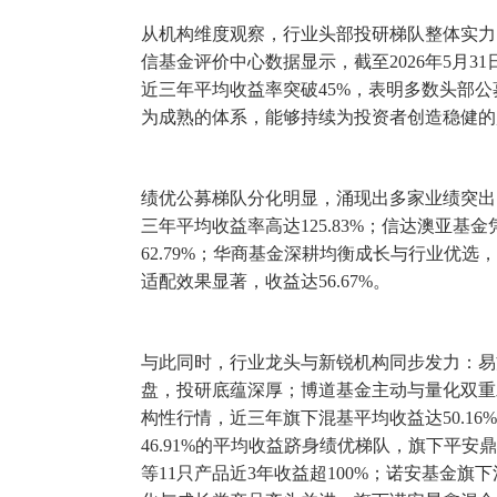
从机构维度观察，行业头部投研梯队整体实力
信基金评价中心数据显示，截至2026年5月3
近三年平均收益率突破45%，表明多数头部
为成熟的体系，能够持续为投资者创造稳健的
绩优公募梯队分化明显，涌现出多家业绩突出
三年平均收益率高达125.83%；信达澳亚
62.79%；华商基金深耕均衡成长与行业优选，
适配效果显著，收益达56.67%。
与此同时，行业龙头与新锐机构同步发力：易方
盘，投研底蕴深厚；博道基金主动与量化双重
构性行情，近三年旗下混基平均收益达50.16
46.91%的平均收益跻身绩优梯队，旗下平
等11只产品近3年收益超100%；诺安基金旗下