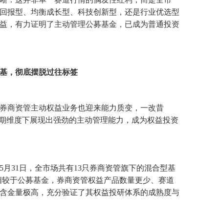
回报型、均衡成长型、科技创新型，还是行业优选型
益，有力证明了主动管理公募基金，已成为普通投资
基，彻底摆脱过往标签
券商资管主动权益业务也迎来能力质变，一改昔
周期维度下展现出强劲的主动管理能力，成为权益投资
5月31日，全市场共有13只券商资管旗下的混合型基
。相较于公募基金，券商资管权益产品数量更少、赛道
，含金量极高，充分验证了其权益投研体系的成熟度与