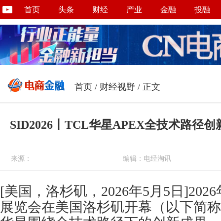
首页
头条
财经
产业
金融
投融
首页
/
财经视野
/ 正文
SID2026丨TCL华星APEX全技术路
来源：
编辑：电经淘讯
[美国，洛杉矶，2026年5月5日]20
展览会在美国洛杉矶开幕（以下简称“SI