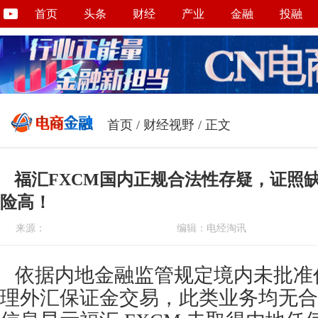
首页
头条
财经
产业
金融
投融
首页
/
财经视野
/ 正文
福汇FXCM国内正规合法性存疑，证照
险高！
来源：
编辑：电经淘讯
依据内地金融监管规定境内未批准
理外汇保证金交易，此类业务均无合