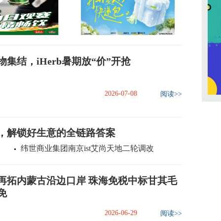
集结，iHerb暑期放“价”开抢
2026-07-08
阅读>>
，解锁好生意的全链路答案
纬世商业集团南京ist艾尚天地二轮调改
再拓内蒙古沿边口岸 珠海免税中标甘其毛
免
2026-06-29
阅读>>