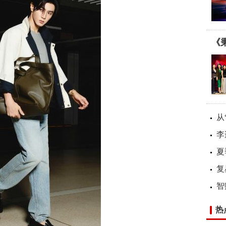
《
从
李
夏
复
智
热