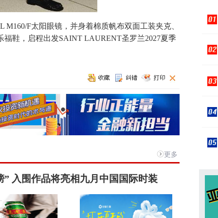
 M160/F太阳眼镜，并身着棉质帆布双面工装夹克、
，启程出发SAINT LAURENT圣罗兰2027夏季
更多
榜” 入围作品将亮相九月中国国际时装