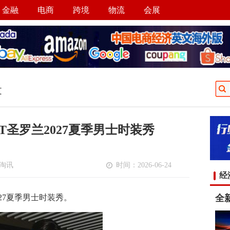
金融
电商
跨境
物流
会展
文
NT圣罗兰2027夏季男士时装秀
淘讯
时间：2026-06-24
经
全新
027夏季男士时装秀。