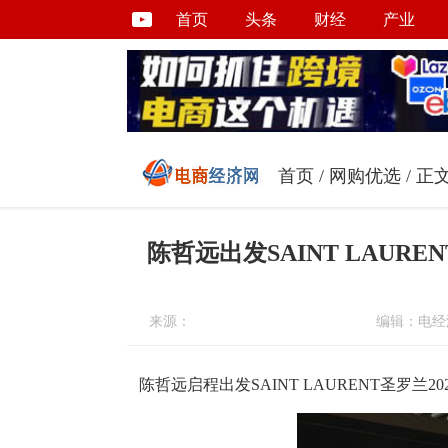
首页
头条
财经
产业
首页
/
网购优选
/ 正
陈哲远出发SAINT LAURE
来源：
编辑：电经
陈哲远启程出发SAINT LAURENT圣罗兰2