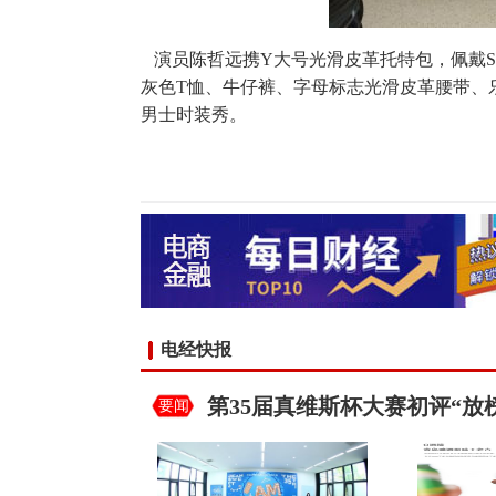
演员陈哲远携Y大号光滑皮革托特包，佩戴SL
灰色T恤、牛仔裤、字母标志光滑皮革腰带、乐福鞋
男士时装秀。
电经快报
第35届真维斯杯大赛初评“放
要闻