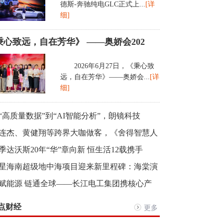
德斯-奔驰纯电GLC正式上...
[详
细]
秉心致远，自在芳华》 ——奥娇会202
2026年6月27日，《秉心致
远，自在芳华》——奥娇会...
[详
细]
“高质量数据”到“AI智能分析”，朗镜科技
连杰、黄健翔等跨界大咖做客，《舍得智慧人
季达沃斯20年“华”章向新 恒生活12载携手
星海南超级地中海项目迎来新里程碑：海棠演
赋能源 链通全球——长江电工集团携核心产
点财经
更多