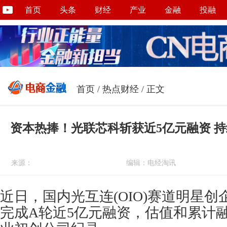
首页
头条
财经
产业
金融
投融
首页
/
热点财经
/ 正文
资本热捧！光联芯科斩获近5亿元融资 
来源：
编辑：电经淘讯
近日，国内光互连(OIO)赛道明星
完成A轮近5亿元融资，估值和累计