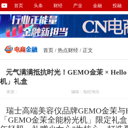
首页
头条
财经
产业
金融
投融
首页
/
热点财经
/ 正文
元气满满抵抗时光！GEMO金茉 × Hello
机」礼盒
来源：
编辑：电经淘讯
瑞士高端美容仪品牌GEMO金茉与Hell
「GEMO金茉全能粉光机」限定礼盒