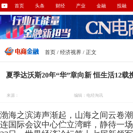
首页
头条
财经
产业
金融
投融
首页
/
经济视界
/ 正文
夏季达沃斯20年“华”章向新 恒生活12
来源：
编辑：电经淘讯
渤海之滨涛声渐起，山海之间云卷潮
连国际会议中心伫立湾畔，静待一场