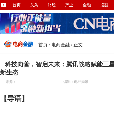
首页
头条
财经
产业
金融
投融
首页
/
电商金融
/ 正文
科技向善，智启未来：腾讯战略赋能三
新生态
来源：
编辑：电经淘讯
【导语】