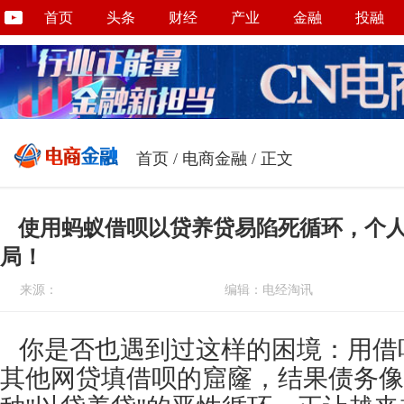
首页
头条
财经
产业
金融
投融
首页
/
电商金融
/ 正文
使用蚂蚁借呗以贷养贷易陷死循环，个
局！
来源：
编辑：电经淘讯
你是否也遇到过这样的困境：用借
其他网贷填借呗的窟窿，结果债务像