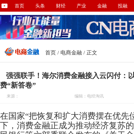
首页
头条
财经
产业
金融
投融
首页
/
电商金融
/ 正文
强强联手！海尔消费金融接入云闪付：
费“新答卷”
来源：
编辑：电经淘讯
在国家“把恢复和扩大消费摆在优先
下，消费金融正成为推动经济复苏的