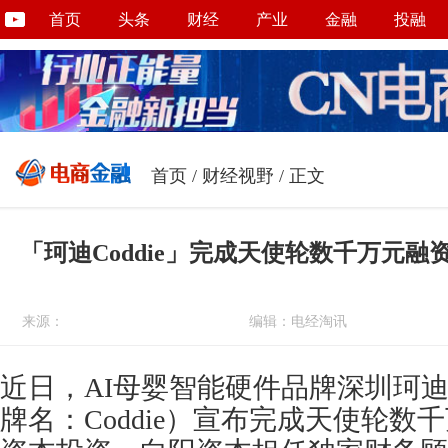
首页
头条
财经
产业
金融
投融
首页
/
财经视野
/ 正文
「珂迪Coddie」完成天使轮数千万元融
来源：
编辑：电经淘讯
近日，AI母婴智能硬件品牌深圳珂
牌名：Coddie）宣布完成天使轮数